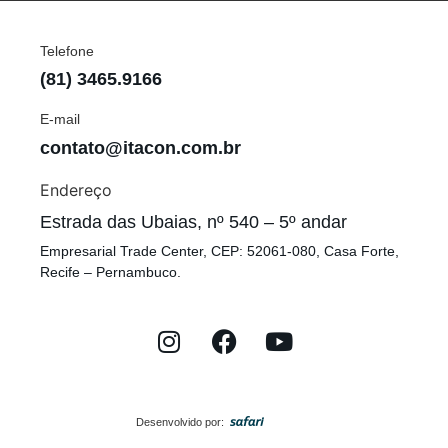
Telefone
(81) 3465.9166
E-mail
contato@itacon.com.br
Endereço
Estrada das Ubaias, nº 540 – 5º andar
Empresarial Trade Center, CEP: 52061-080, Casa Forte,
Recife – Pernambuco.
Desenvolvido por: