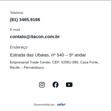
Telefone
(81) 3465.9166
E-mail
contato@itacon.com.br
Endereço
Estrada das Ubaias, nº 540 – 5º andar
Empresarial Trade Center, CEP: 52061-080, Casa Forte,
Recife – Pernambuco.
Desenvolvido por: