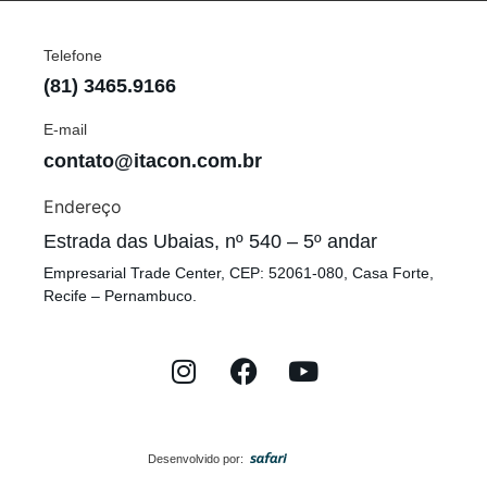
Telefone
(81) 3465.9166
E-mail
contato@itacon.com.br
Endereço
Estrada das Ubaias, nº 540 – 5º andar
Empresarial Trade Center, CEP: 52061-080, Casa Forte,
Recife – Pernambuco.
Desenvolvido por: