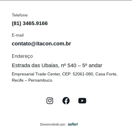
Telefone
(81) 3465.9166
E-mail
contato@itacon.com.br
Endereço
Estrada das Ubaias, nº 540 – 5º andar
Empresarial Trade Center, CEP: 52061-080, Casa Forte,
Recife – Pernambuco.
Desenvolvido por: