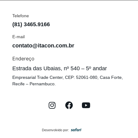
Telefone
(81) 3465.9166
E-mail
contato@itacon.com.br
Endereço
Estrada das Ubaias, nº 540 – 5º andar
Empresarial Trade Center, CEP: 52061-080, Casa Forte,
Recife – Pernambuco.
Desenvolvido por: