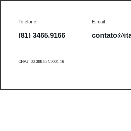
Telefone
E-mail
(81) 3465.9166
contato@it
CNPJ: 00.388.834/0001-16