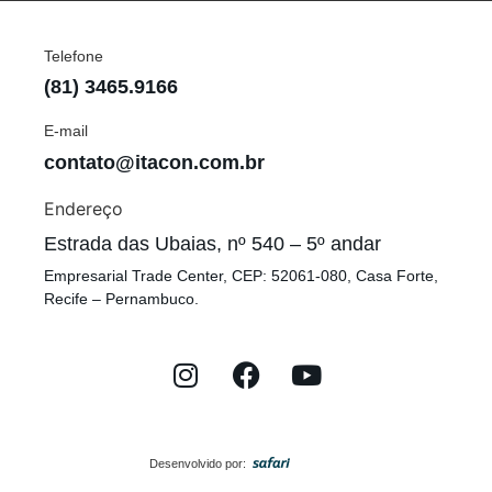
Telefone
(81) 3465.9166
E-mail
contato@itacon.com.br
Endereço
Estrada das Ubaias, nº 540 – 5º andar
Empresarial Trade Center, CEP: 52061-080, Casa Forte,
Recife – Pernambuco.
Desenvolvido por: