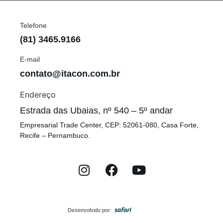
Telefone
(81) 3465.9166
E-mail
contato@itacon.com.br
Endereço
Estrada das Ubaias, nº 540 – 5º andar
Empresarial Trade Center, CEP: 52061-080, Casa Forte,
Recife – Pernambuco.
Desenvolvido por: