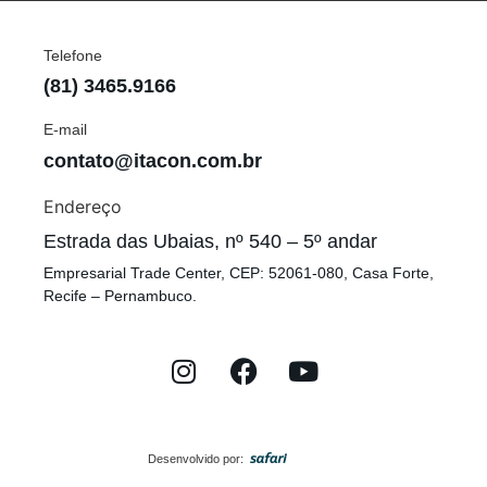
Telefone
(81) 3465.9166
E-mail
contato@itacon.com.br
Endereço
Estrada das Ubaias, nº 540 – 5º andar
Empresarial Trade Center, CEP: 52061-080, Casa Forte,
Recife – Pernambuco.
Desenvolvido por: