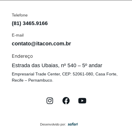
Telefone
(81) 3465.9166
E-mail
contato@itacon.com.br
Endereço
Estrada das Ubaias, nº 540 – 5º andar
Empresarial Trade Center, CEP: 52061-080, Casa Forte,
Recife – Pernambuco.
Desenvolvido por: