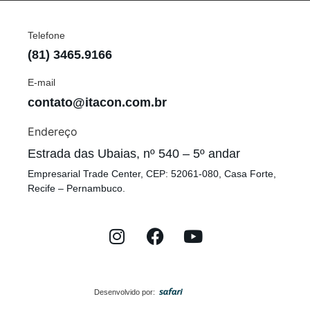
Telefone
(81) 3465.9166
E-mail
contato@itacon.com.br
Endereço
Estrada das Ubaias, nº 540 – 5º andar
Empresarial Trade Center, CEP: 52061-080, Casa Forte,
Recife – Pernambuco.
Desenvolvido por: