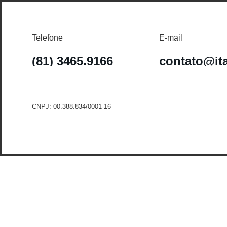
Telefone
E-mail
(81) 3465.9166
contato@it
CNPJ: 00.388.834/0001-16