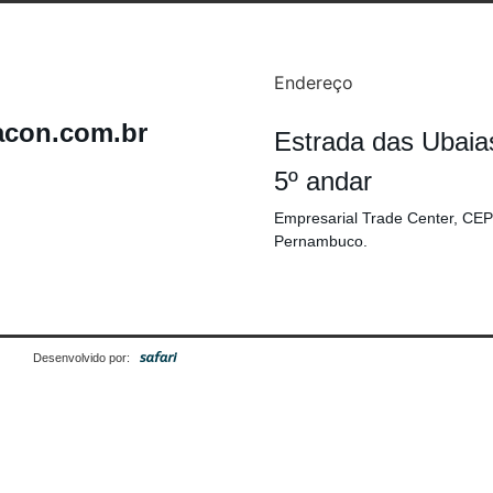
Endereço
acon.com.br
Estrada das Ubaia
5º andar
Empresarial Trade Center, CEP
Pernambuco.
Desenvolvido por: