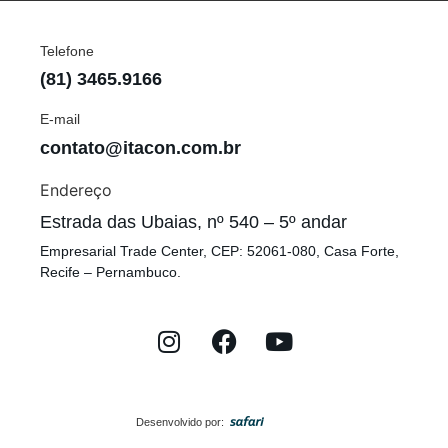
Telefone
(81) 3465.9166
E-mail
contato@itacon.com.br
Endereço
Estrada das Ubaias, nº 540 – 5º andar
Empresarial Trade Center, CEP: 52061-080, Casa Forte,
Recife – Pernambuco.
Desenvolvido por: