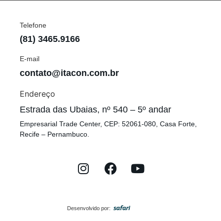
Telefone
(81) 3465.9166
E-mail
contato@itacon.com.br
Endereço
Estrada das Ubaias, nº 540 – 5º andar
Empresarial Trade Center, CEP: 52061-080, Casa Forte,
Recife – Pernambuco.
Desenvolvido por: