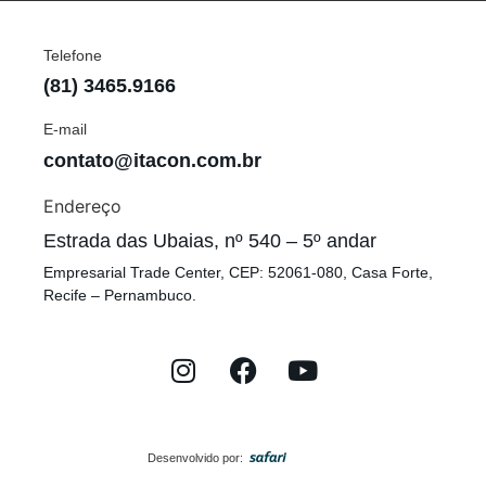
Telefone
(81) 3465.9166
E-mail
contato@itacon.com.br
Endereço
Estrada das Ubaias, nº 540 – 5º andar
Empresarial Trade Center, CEP: 52061-080, Casa Forte,
Recife – Pernambuco.
Desenvolvido por: