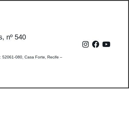
s, nº 540
: 52061-080, Casa Forte, Recife –