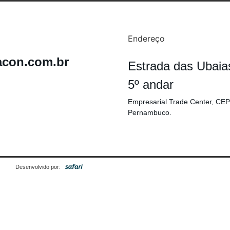
Endereço
acon.com.br
Estrada das Ubaia
5º andar
Empresarial Trade Center, CEP
Pernambuco.
Desenvolvido por: