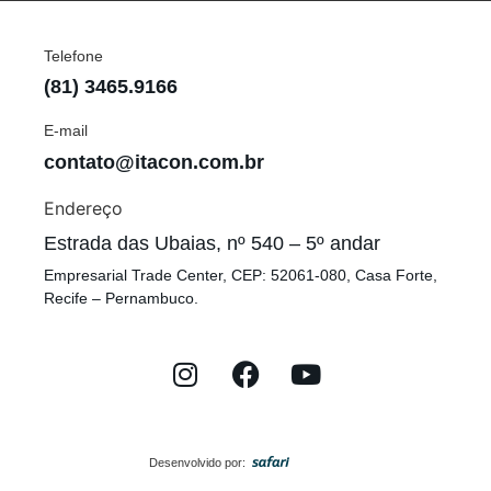
Telefone
(81) 3465.9166
E-mail
contato@itacon.com.br
Endereço
Estrada das Ubaias, nº 540 – 5º andar
Empresarial Trade Center, CEP: 52061-080, Casa Forte,
Recife – Pernambuco.
Desenvolvido por: