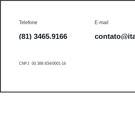
Telefone
E-mail
(81) 3465.9166
contato@it
CNPJ: 00.388.834/0001-16