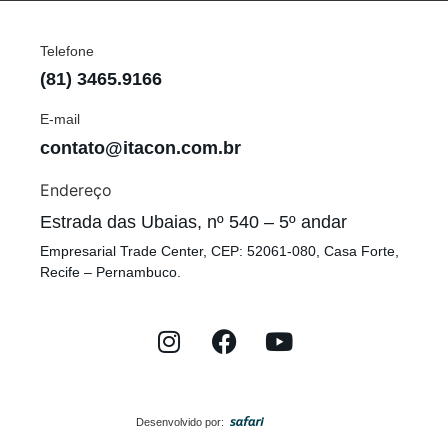
Telefone
(81) 3465.9166
E-mail
contato@itacon.com.br
Endereço
Estrada das Ubaias, nº 540 – 5º andar
Empresarial Trade Center, CEP: 52061-080, Casa Forte,
Recife – Pernambuco.
Desenvolvido por: