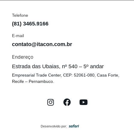
Telefone
(81) 3465.9166
E-mail
contato@itacon.com.br
Endereço
Estrada das Ubaias, nº 540 – 5º andar
Empresarial Trade Center, CEP: 52061-080, Casa Forte,
Recife – Pernambuco.
Desenvolvido por: