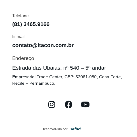
Telefone
(81) 3465.9166
E-mail
contato@itacon.com.br
Endereço
Estrada das Ubaias, nº 540 – 5º andar
Empresarial Trade Center, CEP: 52061-080, Casa Forte,
Recife – Pernambuco.
Desenvolvido por: