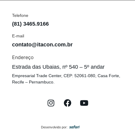
Telefone
(81) 3465.9166
E-mail
contato@itacon.com.br
Endereço
Estrada das Ubaias, nº 540 – 5º andar
Empresarial Trade Center, CEP: 52061-080, Casa Forte,
Recife – Pernambuco.
Desenvolvido por: