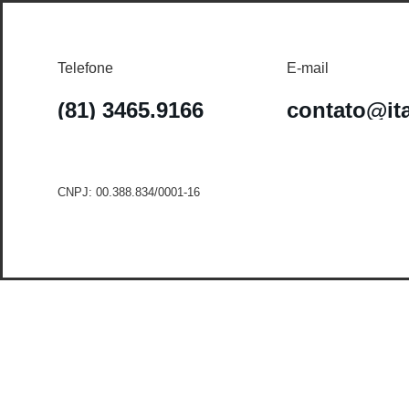
Telefone
E-mail
(81) 3465.9166
contato@it
CNPJ: 00.388.834/0001-16