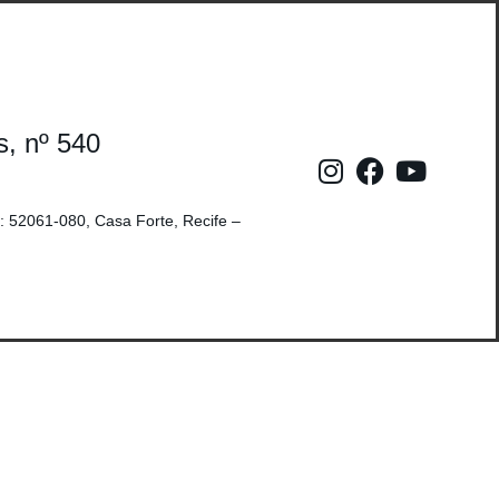
s, nº 540
: 52061-080, Casa Forte, Recife –