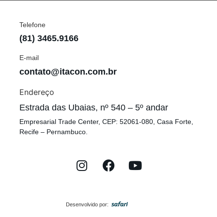
Telefone
(81) 3465.9166
E-mail
contato@itacon.com.br
Endereço
Estrada das Ubaias, nº 540 – 5º andar
Empresarial Trade Center, CEP: 52061-080, Casa Forte,
Recife – Pernambuco.
Desenvolvido por: